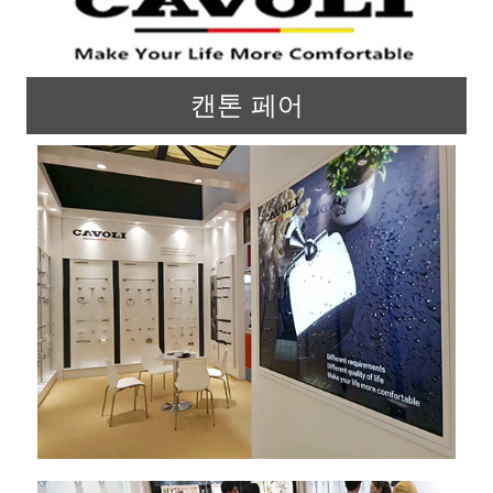
캔톤 페어